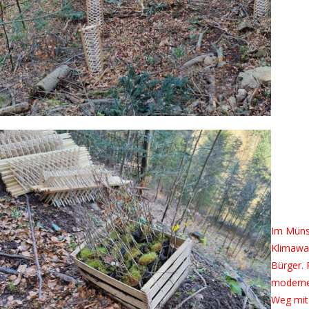
Im Müns
Klimawan
Bürger. 
moderner
Weg mit