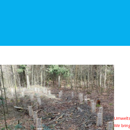
Private Pflanzaktionen, auch Re-Forst genann
Unser kleiner, aktiver, aber effektiver Beitr
Umwelts
Wir brin