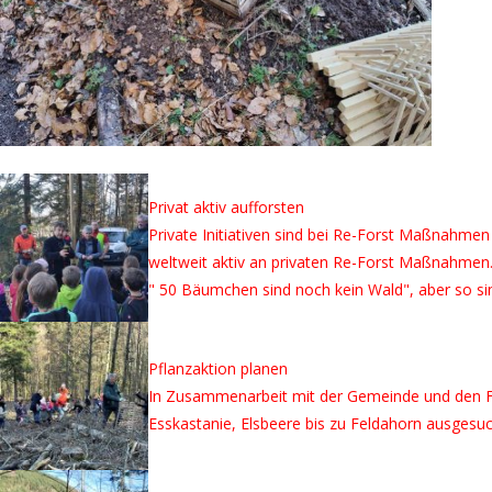
Privat aktiv aufforsten
Private Initiativen sind bei Re-Forst Maßnahmen 
weltweit aktiv an privaten Re-Forst Maßnahmen.
" 50 Bäumchen sind noch kein Wald", aber so sin
Pflanzaktion planen
In Zusammenarbeit mit der Gemeinde und den Fö
Esskastanie, Elsbeere bis zu Feldahorn ausgesuc