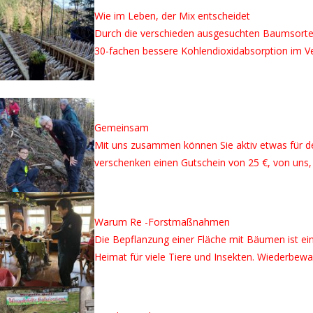
Wie im Leben, der Mix entscheidet
Durch die verschieden ausgesuchten Baumsorten,
30-fachen bessere Kohlendioxidabsorption im Verg
Gemeinsam
Mit uns zusammen können Sie aktiv etwas für den 
verschenken einen Gutschein von 25 €, von uns,
Warum Re -Forstmaßnahmen
Die Bepflanzung einer Fläche mit Bäumen ist ei
Heimat für viele Tiere und Insekten. Wiederbewald